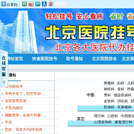
分享到：
网站首页
快速医院挂号
取号通知
北京医院排名
北京
取号通知
肿瘤科
妇科
儿
青光眼挂号
神经科
骨科
呼
耳鸣半年了，到空军46...
中医
男科
感染疾病科
语言发育迟缓
皮肤科
消化科
肝病科
耳鼻喉科
子宫内膜癌
腰酸背疼，全身不舒服，...
理疗科
口腔科
中西医
其它
心理咨询科
康复理疗科
手淫
您好，我有大约8年的胃...