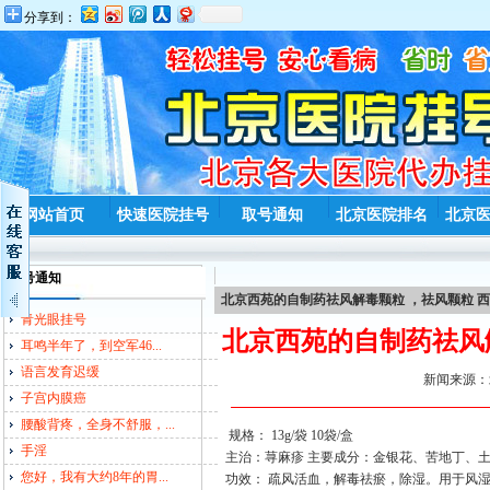
分享到：
网站首页
快速医院挂号
取号通知
北京医院排名
北京
取号通知
北京西苑的自制药祛风解毒颗粒 ，祛风颗粒 
青光眼挂号
北京西苑的自制药祛风
耳鸣半年了，到空军46...
语言发育迟缓
新闻来源：
子宫内膜癌
腰酸背疼，全身不舒服，...
规格： 13g/袋 10袋/盒
手淫
主治：荨麻疹 主要成分：金银花、苦地丁、
您好，我有大约8年的胃...
功效： 疏风活血，解毒祛瘀，除湿。用于风