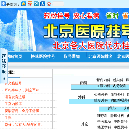
分享到：
网站首页
快速医院挂号
取号通知
北京医院排名
北京
取号通知
肾病内科
感染科
内科
青光眼挂号
血液内科
内分泌科
耳鸣半年了，到空军46...
心脏外科
血管外科
语言发育迟缓
外科
整形外科
功能神经外
子宫内膜癌
妇儿
妇
腰酸背疼，全身不舒服，...
理疗科
肿瘤外科
手淫
中医肛肠
中医骨科
其它
您好，我有大约8年的胃...
核医学科
中医男科