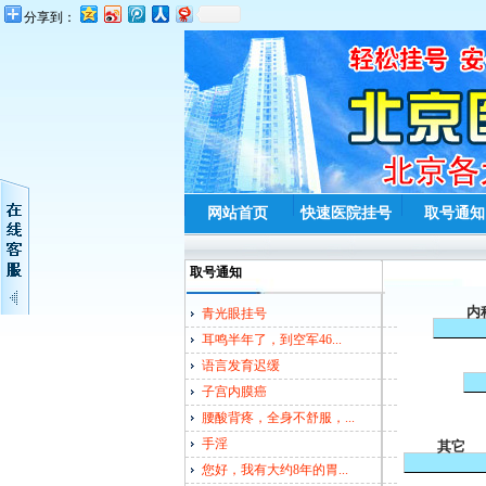
分享到：
网站首页
快速医院挂号
取号通知
取号通知
内
青光眼挂号
耳鸣半年了，到空军46...
语言发育迟缓
子宫内膜癌
腰酸背疼，全身不舒服，...
手淫
其它
您好，我有大约8年的胃...