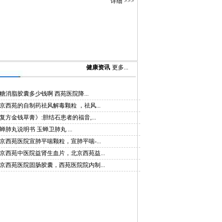
详细 >>>
健康资讯
更多...
糖消脂胶囊多少钱啊 西苑医院降...
京西苑的自制药祛风解毒颗粒 ，祛风...
复方金钱草膏》:胆结石患者的福音,...
蝉肺丸说明书 玉蝉卫肺丸 ...
京西苑医院宣肺平喘颗粒，宣肺平喘-...
京西苑中医院益肾生血片，北京西苑益...
京西苑医院固肠胶囊，西苑医院院内制...