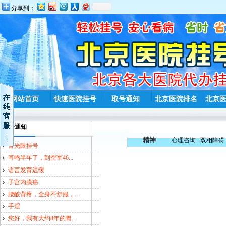
分享到：
网站首页
快速医院挂号
取号通知
北京医院排名
北京
取号通知
精神
心理咨询
双相障碍
青光眼挂号
耳鸣半年了，到空军46...
语言发育迟缓
子宫内膜癌
腰酸背疼，全身不舒服，...
手淫
您好，我有大约8年的胃...