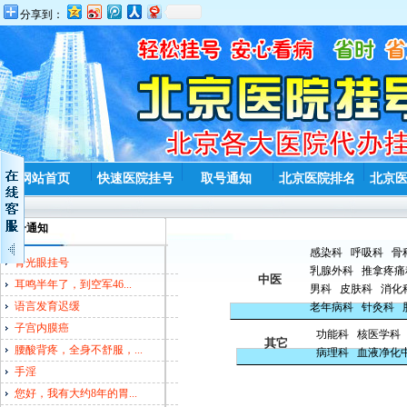
分享到：
网站首页
快速医院挂号
取号通知
北京医院排名
北京
取号通知
感染科
呼吸科
骨
青光眼挂号
乳腺外科
推拿疼痛
中医
耳鸣半年了，到空军46...
男科
皮肤科
消化
语言发育迟缓
老年病科
针灸科
子宫内膜癌
功能科
核医学科
其它
腰酸背疼，全身不舒服，...
病理科
血液净化
手淫
您好，我有大约8年的胃...