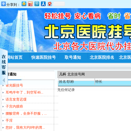
分享到：
网站首页
快速医院挂号
取号通知
北京医院排名
北京
取号通知
儿科
北京挂号网
姓名/职称
特长
青光眼挂号
无任何记录
耳鸣半年了，到空军46...
语言发育迟缓
子宫内膜癌
腰酸背疼，全身不舒服，...
手淫
您好，我有大约8年的胃...