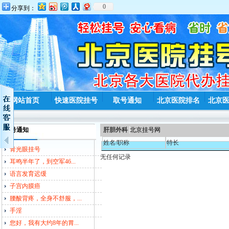
0
分享到：
网站首页
快速医院挂号
取号通知
北京医院排名
北京
取号通知
肝胆外科
北京挂号网
姓名/职称
特长
青光眼挂号
无任何记录
耳鸣半年了，到空军46...
语言发育迟缓
子宫内膜癌
腰酸背疼，全身不舒服，...
手淫
您好，我有大约8年的胃...