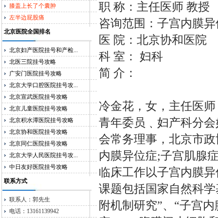
职 称：主任医师 教授
膝盖上长了个囊肿
左半边屁股痛
咨询范围：子宫内膜异
北京医院全国排名
医 院：北京协和医院
北京妇产医院挂号和产检...
科 室： 妇科
北医三院挂号攻略
简 介：
广安门医院挂号攻略
北京大学口腔医院挂号攻...
北京宣武医院挂号攻略
冷金花，女，主任医师
北京儿童医院挂号攻略
青年委员﹑妇产科分会
北京积水潭医院挂号攻略
北京协和医院挂号攻略
会常务理事，北京市政
北京同仁医院挂号攻略
内膜异位症;子宫肌腺
北京大学人民医院挂号攻...
中日友好医院挂号攻略
临床工作以子宫内膜异
联系方式
课题包括国家自然科学
联系人：郭先生
附机制研究”、“子宫
电话：13161139942