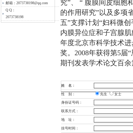
究”、 “ 腹膜间皮细胞
邮箱：2073738198@qq.com
Q Q：
的作用研究”以及多项
2073738198
五”支撑计划“妇科微
内膜异位症和子宫腺肌症
年度北京市科学技术进
奖。2008年获得第5
期刊发表学术论文百余
姓 名：
性 别：
先生
女士
身份证号码：
联系方式：
地 址：
挂号时间：