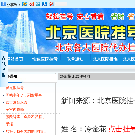
分享到：
网站首页
快速医院挂号
取号通知
北京医院排名
北京
取号通知
冷金花
北京挂号网
青光眼挂号
耳鸣半年了，到空军46...
新闻来源：北京医院挂号
语言发育迟缓
子宫内膜癌
腰酸背疼，全身不舒服，...
手淫
姓 名：冷金花
点击挂
您好，我有大约8年的胃...