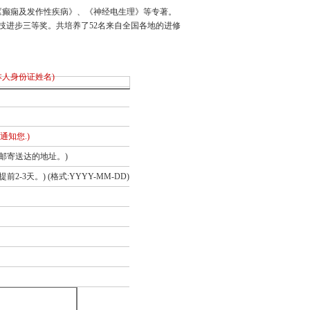
《
癫痫
及发作性疾病》、《神经电生理》等专著。
技进步三等奖。共培养了52名来自全国各地的进修
本人身份证姓名)
通知您.)
邮寄送达的地址。)
-3天。) (格式:YYYY-MM-DD)