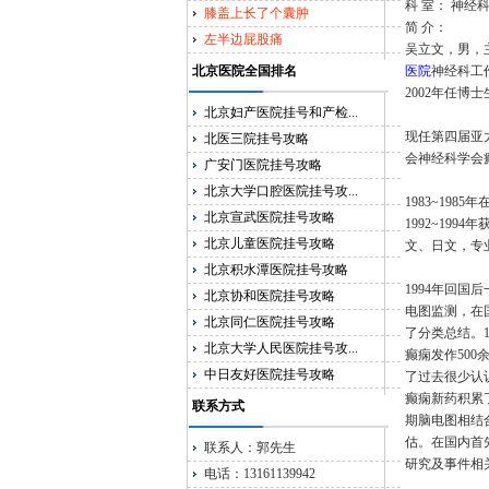
科 室： 神经
膝盖上长了个囊肿
简 介：
左半边屁股痛
吴立文，男，
北京医院全国排名
医院
神经科工
2002年任博
北京妇产医院挂号和产检...
现任第四届亚
北医三院挂号攻略
会神经科学会
广安门医院挂号攻略
北京大学口腔医院挂号攻...
1983~198
北京宣武医院挂号攻略
1992~19
北京儿童医院挂号攻略
文、日文，专
北京积水潭医院挂号攻略
1994年回
北京协和医院挂号攻略
电图
监测，在
北京同仁医院挂号攻略
了分类总结。1
北京大学人民医院挂号攻...
癫痫
发作500
中日友好医院挂号攻略
了过去很少认
癫痫
新药积累
联系方式
期
脑电图
相结
估。在国内首
联系人：郭先生
研究及事件相
电话：13161139942