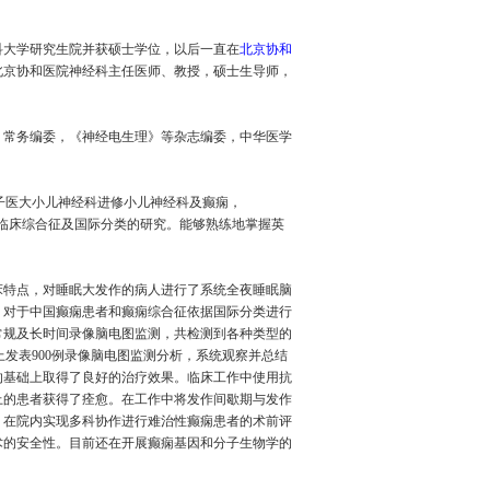
科大学研究生院并获硕士学位，以后一直在
北京协和
任北京协和医院神经科主任医师、教授，硕士生导师，
》常务编委，《神经电生理》等杂志编委，中华医学
京女子医大小儿神经科进修小儿神经科及
癫痫
，
临床综合征及国际分类的研究。能够熟练地掌握英
床特点，对睡眠大发作的病人进行了系统全夜睡眠
脑
。对于中国
癫痫
患者和
癫痫
综合征依据国际分类进行
常规及长时间录像
脑电图
监测，共检测到各种类型的
发表900例录像
脑电图
监测分析，系统观察并总结
的基础上取得了良好的治疗效果。临床工作中使用抗
上的患者获得了痊愈。在工作中将发作间歇期与发作
，在院内实现多科协作进行难治性
癫痫
患者的术前评
术的安全性。目前还在开展
癫痫
基因和分子生物学的