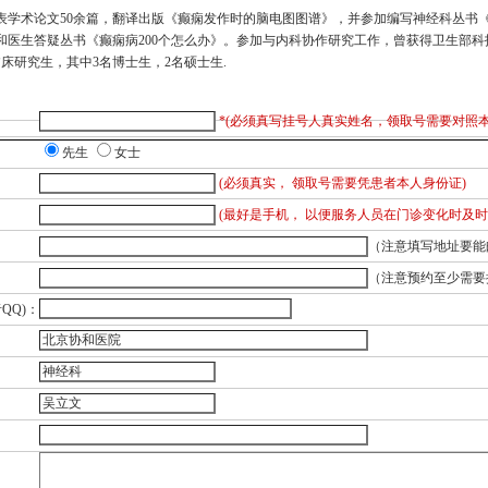
表学术论文50余篇，翻译出版《
癫痫
发作时的
脑电图
图谱》，并参加编写神经科丛书
协和医生答疑丛书《
癫痫
病200个怎么办》。参加与内科协作研究工作，曾获得卫生部科
床研究生，其中3名博士生，2名硕士生.
*(必须真写挂号人真实姓名，领取号需要对照
先生
女士
(必须真实， 领取号需要凭患者本人身份证)
(最好是手机， 以便服务人员在门诊变化时及时
（注意填写地址要能
（注意预约至少需要提前2
QQ)：