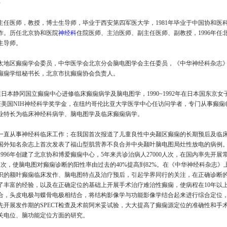
科
主任医师，教授，博士生导师，毕业于西安第四军医大学，1981年毕业于中国协和医
作。历任北京协和医院
神经科
住院医师、主治医师、副主任医师、副教授，1996年
士生导师。
太地区
癫痫
学会委员，中华医学会北京分会
脑电图
学会主任委员，《中华神经科杂志
癫痫
学组秘书长，北京市抗
癫痫
协会负责人。
5年在日本静冈国立
癫痫
中心进修临床
癫痫
病学及
脑电图
学，1990~1992年在日本国东
94年获美国NIH神经科学奖学金，在纽约哥伦比亚大学医学中心任访问学者，专门从事
癫痫
业特长为临床神经科病学、
脑电图
学及临床
癫痫
病学。
国后一直从事神经科临床工作；在我国首次报道了儿童良性中央颞区
癫痫
的长期预后及临
国外知名杂志上首次发表了福山型肌
营养不良
合并中央颞叶
脑电图
局灶性放电的病例
996年创建了北京协和博爱
癫痫
中心，5年来共诊治病人27000人次，在国内率先开展
余次，使
脑电图
对
癫痫
诊断的阳性率由过去的40%提高到82%。在《中华神经科杂志》上
识的额叶
癫痫
临床发作、
脑电图
特点及治疗预后，引起学界同行的关注，在正确诊断
了丰富的经验，以及在正确定位的基础上开展手术治疗难治性
癫痫
，使病程在10年以
合，头皮电极与蝶骨电极相结合，将结构影像学与功能影像学结合起来进行综合定位
先开展发作期的SPECT检查及术前阿米妥试验，大大提高了
癫痫
源定位的准确性和手
关电位、脑功能定位方面的研究。