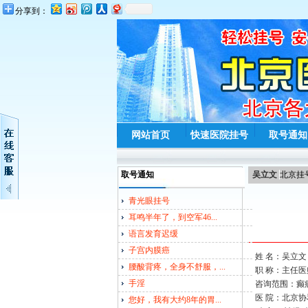
分享到：
网站首页
快速医院挂号
取号通知
取号通知
吴立文
北京挂
青光眼挂号
耳鸣半年了，到空军46...
语言发育迟缓
子宫内膜癌
姓 名：吴立
腰酸背疼，全身不舒服，...
职 称：主任医
手淫
咨询范围：癫
医 院：北京
您好，我有大约8年的胃...