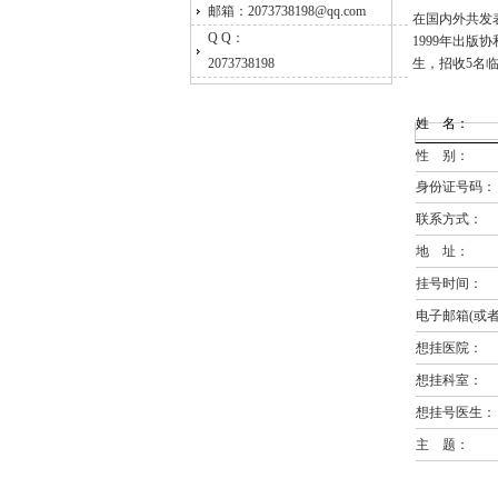
邮箱：2073738198@qq.com
在国内外共发
Q Q：
1999年出版
2073738198
生，招收5名临
姓 名：
性 别：
身份证号码：
联系方式：
地 址：
挂号时间：
电子邮箱(或者
想挂医院：
想挂科室：
想挂号医生：
主 题：