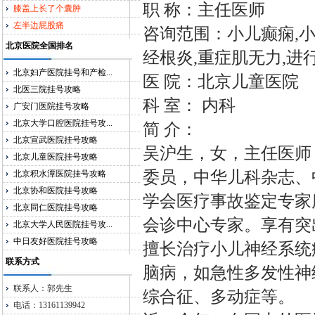
职 称：主任医师
膝盖上长了个囊肿
左半边屁股痛
咨询范围：小儿癫痫,小
北京医院全国排名
经根炎,重症肌无力,进
北京妇产医院挂号和产检...
医 院：北京儿童医院
北医三院挂号攻略
科 室： 内科
广安门医院挂号攻略
北京大学口腔医院挂号攻...
简 介：
北京宣武医院挂号攻略
吴沪生，女，主任医师
北京儿童医院挂号攻略
委员，中华儿科杂志、
北京积水潭医院挂号攻略
北京协和医院挂号攻略
学会医疗事故鉴定专家
北京同仁医院挂号攻略
会诊中心专家。享有突
北京大学人民医院挂号攻...
中日友好医院挂号攻略
擅长治疗小儿神经系统
联系方式
脑病，如急性多发性神
联系人：郭先生
综合征、多动症等。
电话：13161139942