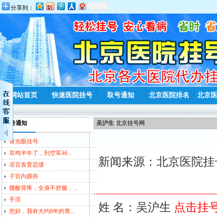
分享到：
网站首页
快速医院挂号
取号通知
北京医院排名
北京
取号通知
吴沪生
北京挂号网
青光眼挂号
耳鸣半年了，到空军46...
新闻来源：北京医院挂号
语言发育迟缓
子宫内膜癌
腰酸背疼，全身不舒服，...
手淫
姓 名：吴沪生
点击挂
您好，我有大约8年的胃...